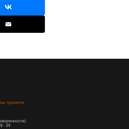
ры, тренинги
говоренности)
8 - 39