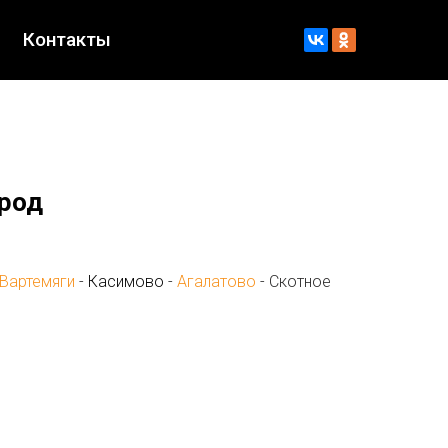
Контакты
ород
Вартемяги
-
Касимово
-
Агалатово
- Скотное