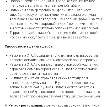
Набор рисков: полное КАСКО дороже, чем частичное
(например, только от угона и полной гибели).
Наличие и размер франшизы: франшиза – это часть
ущерба, которую при наступлении страхового случая
возмещает сам автовладелец. Чем больше франшиза, тем
дешевле полис. Это хороший способ сэкономить, если
вы готовы самостоятельно оплачивать мелкий ремонт.
Территория действия: обычно полис действует по всей
России, но могут быть опции для выезда за рубеж.
Способ возмещения ущерба:
Ремонт на СТОА официального дилера: самый дорогой
вариант, актуален для новых автомобилей на гарантии.
Ремонт на СТОА по направлению страховой компании:
страховая сама выбирает сервис. Часто оптимальное
соотношение цены и качества.
Выплата деньгами: страховая оценивает ущерб и
выплачивает сумму на счет. В условиях роста цен на
запчасти и ремонт, сумма выплаты может оказаться
недостаточной для полноценного восстановления авто,
если расчет произведен без учета текущих рыночных цен.
4. Регион регистрации:
в регионах с высокой статистикой