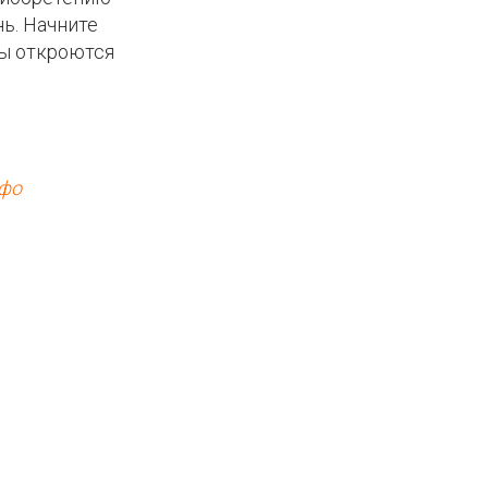
ь. Начните
ты откроются
нфо