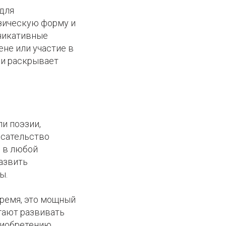
для
зическую форму и
уникативные
ене или участие в
 и раскрывает
ли поэзии,
исательство
о в любой
азвить
ы.
время, это мощный
гают развивать
риобретению