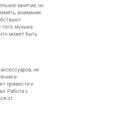
льное занятие, но
память, внимание
обствуют
 того, музыка
 что может быть
 аксессуаров, не
пения и
ет привести к
л. Работа с
ся от