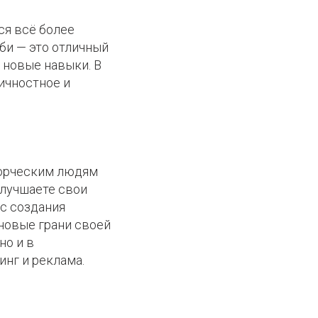
я всё более
бби — это отличный
 новые навыки. В
ичностное и
ворческим людям
улучшаете свои
сс создания
новые грани своей
но и в
инг и реклама.