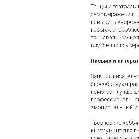
Танцы и театраль
самовыражения. Т
повысить уверенн
навыки, способнос
танцевальном кол
внутреннюю увер
Письмо и литерат
Занятия писательс
способствуют раз
помогает лучше ф
профессиональной
эмоциональный ин
Творческие хобби
инструмент для л
креативность, ул