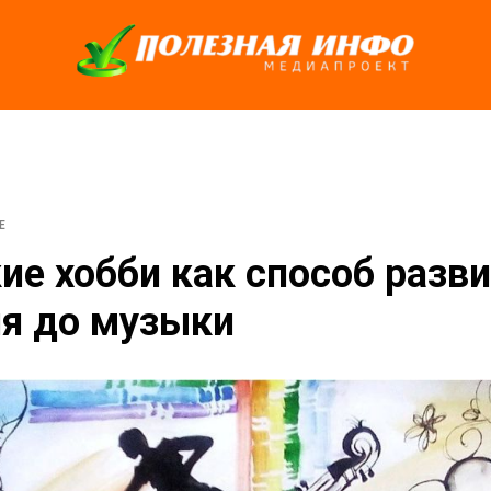
Е
ие хобби как способ разви
я до музыки