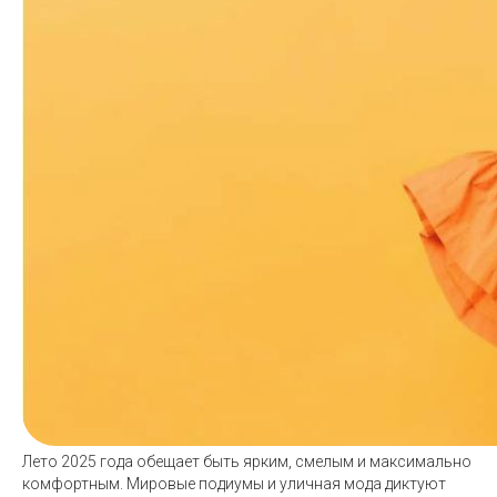
Лето 2025 года обещает быть ярким, смелым и максимально
комфортным. Мировые подиумы и уличная мода диктуют