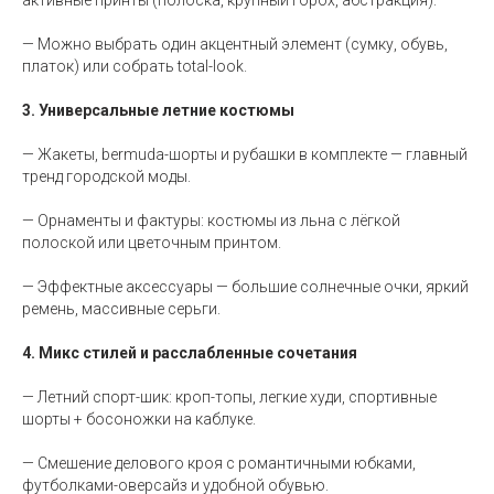
активные принты (полоска, крупный горох, абстракция).
— Можно выбрать один акцентный элемент (сумку, обувь,
платок) или собрать total-look.
3. Универсальные летние костюмы
— Жакеты, bermuda-шорты и рубашки в комплекте — главный
тренд городской моды.
— Орнаменты и фактуры: костюмы из льна с лёгкой
полоской или цветочным принтом.
— Эффектные аксессуары — большие солнечные очки, яркий
ремень, массивные серьги.
4. Микс стилей и расслабленные сочетания
— Летний спорт-шик: кроп-топы, легкие худи, спортивные
шорты + босоножки на каблуке.
— Смешение делового кроя с романтичными юбками,
футболками-оверсайз и удобной обувью.