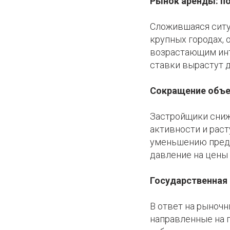
Рынок аренды: п
Сложившаяся ситу
крупных городах, 
возрастающим инт
ставки вырастут д
Сокращение объе
Застройщики сниж
активности и раст
уменьшению предл
давление на цены 
Государственная
В ответ на рыноч
направленные на 