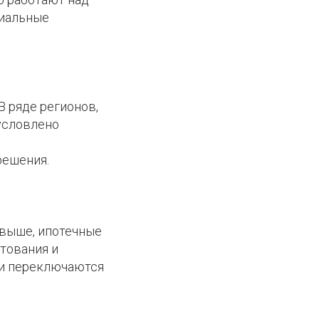
циальные
В ряде регионов,
условлено
решения.
 выше, ипотечные
тования и
ли переключаются