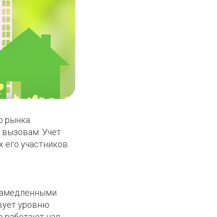
о рынка
 вызовам. Учет
 его участников.
 замедленными.
твует уровню
о работают над