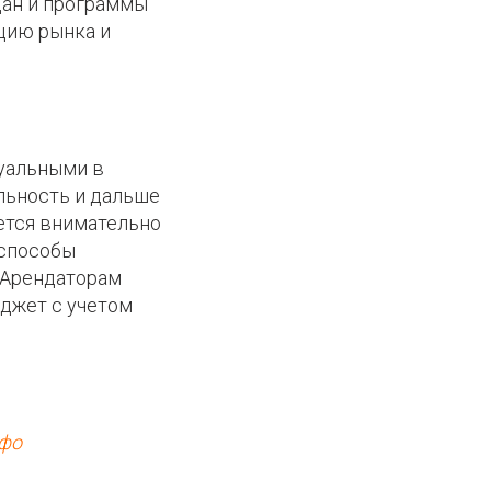
дан и программы
цию рынка и
туальными в
льность и дальше
ется внимательно
 способы
 Арендаторам
юджет с учетом
нфо