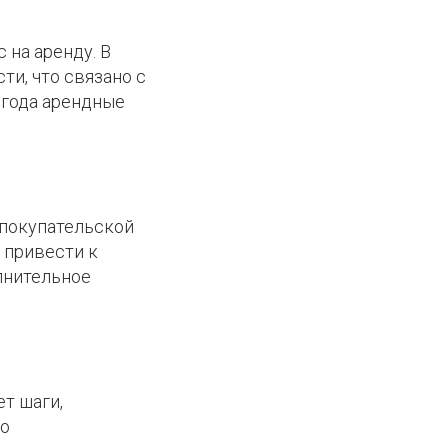
на аренду. В
ти, что связано с
 года арендные
 покупательской
 привести к
лнительное
т шаги,
по