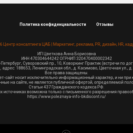
Политика конфиденциальности
Отзывы
26 Центр консалтинга ЦАБ | Маркетинг, реклама, PR, дизайн, HR, кад
ИП Цветкова Анна Борисовна
ИНН 470304644242 ОГРНИП 320470400002342
-Петербург, Суворовский пр., 10, Коворкинг Практик (встречи по до
 адрес: 188653, Ленинградская обл., д. Касимово, Цветочная ул., д. 
Все права защищены.
ет-сайт носит исключительно информационный характер, и ни при 
ные на сайте, не является публичной офертой, определяемой по
Статьи 437 Гражданского кодекса РФ.
их источниках возможна только с письменного разрешения правооб
https://www.poleznaya-info-bkdiscont.ru/