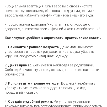
- Социальная адаптация. Опыт заботы о своей чистоте
помогает лучше взаимодействовать с другими детьми и
взрослыми, избежать конфликтов из-за внешнего вида.
- Профилактика здоровья. Чистота — залог хорошего
здоровья, снижается риск инфекций и кожных заболеваний.
Как приучить ребёнка к опрятности: практические советы
1.
Начинайте с раннего возраста.
Даже малыши могут
участвовать в простых ритуалах: стирать руки, убирать
игрушки, аккуратно складывать одежду.
2.
Дайте пример.
Дети учатся, наблюдая за родителями.
Соблюдайте чистоту и порядок сами, говорите о важности
опрятности.
3.
Используйте игровые методы.
Вовлекайте ребёнка в
уборку и гигиенические процедуры с помощью игр,
поощрений и сказок.
4.
Создайте удобный режим.
Регулярные утренние и
вечерние ритуалы помогут сформировать привычку следить