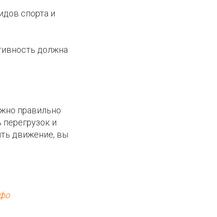
идов спорта и
ктивность должна
ажно правильно
 перегрузок и
ить движение, вы
нфо