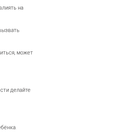
влиять на
вызвать
виться, может
ости делайте
ебёнка.