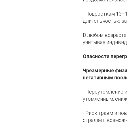
- Подросткам 13–
длительностью зан
В любом возрасте
учитывая индивид
Опасности перег
Чрезмерные физич
негативным посл
- Переутомление 
утомлённым, снижа
- Риск травм и п
страдает, возмож