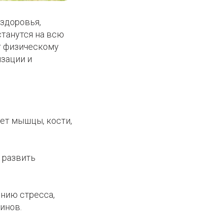
 здоровья,
танутся на всю
т физическому
зации и
ет мышцы, кости,
 развить
нию стресса,
инов.