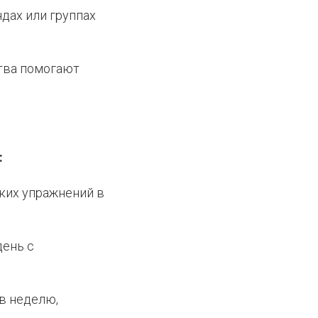
дах или группах
тва помогают
:
ских упражнений в
день с
 в неделю,