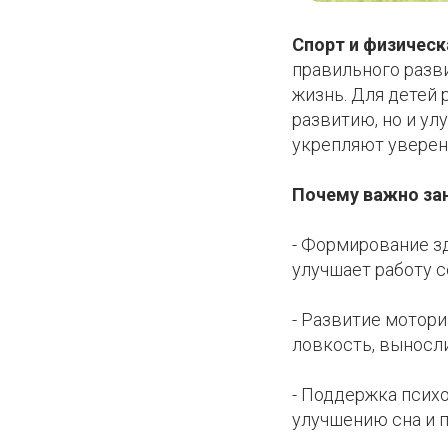
Спорт и физическ
правильного разв
жизнь. Для детей
развитию, но и у
укрепляют уверен
Почему важно за
- Формирование з
улучшает работу 
- Развитие мотор
ловкость, выносли
- Поддержка псих
улучшению сна и 