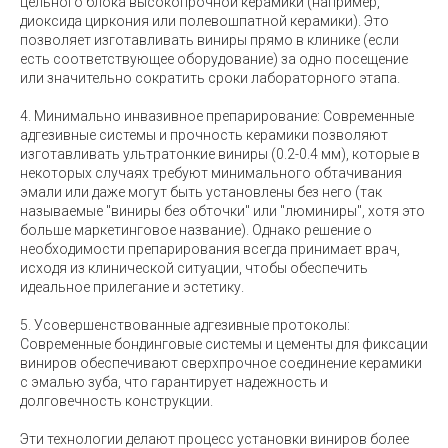
цельного блока высокопрочной керамики (например,
диоксида циркония или полевошпатной керамики). Это
позволяет изготавливать виниры прямо в клинике (если
есть соответствующее оборудование) за одно посещение
или значительно сократить сроки лабораторного этапа.
4. Минимально инвазивное препарирование: Современные
адгезивные системы и прочность керамики позволяют
изготавливать ультратонкие виниры (0.2-0.4 мм), которые в
некоторых случаях требуют минимального обтачивания
эмали или даже могут быть установлены без него (так
называемые "виниры без обточки" или "люминиры", хотя это
больше маркетинговое название). Однако решение о
необходимости препарирования всегда принимает врач,
исходя из клинической ситуации, чтобы обеспечить
идеальное прилегание и эстетику.
5. Усовершенствованные адгезивные протоколы:
Современные бондинговые системы и цементы для фиксации
виниров обеспечивают сверхпрочное соединение керамики
с эмалью зуба, что гарантирует надежность и
долговечность конструкции.
Эти технологии делают процесс установки виниров более