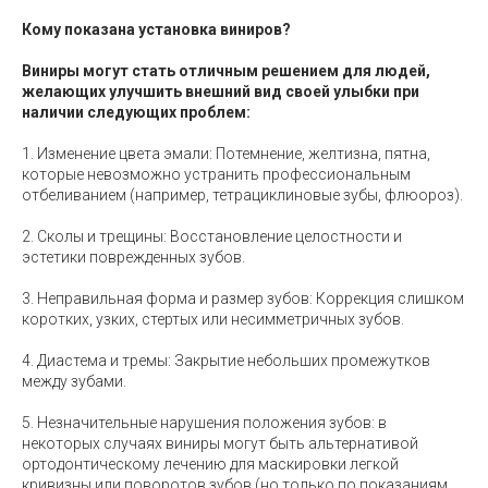
Кому показана установка виниров?
Виниры могут стать отличным решением для людей,
желающих улучшить внешний вид своей улыбки при
наличии следующих проблем:
1. Изменение цвета эмали: Потемнение, желтизна, пятна,
которые невозможно устранить профессиональным
отбеливанием (например, тетрациклиновые зубы, флюороз).
2. Сколы и трещины: Восстановление целостности и
эстетики поврежденных зубов.
3. Неправильная форма и размер зубов: Коррекция слишком
коротких, узких, стертых или несимметричных зубов.
4. Диастема и тремы: Закрытие небольших промежутков
между зубами.
5. Незначительные нарушения положения зубов: в
некоторых случаях виниры могут быть альтернативой
ортодонтическому лечению для маскировки легкой
кривизны или поворотов зубов (но только по показаниям